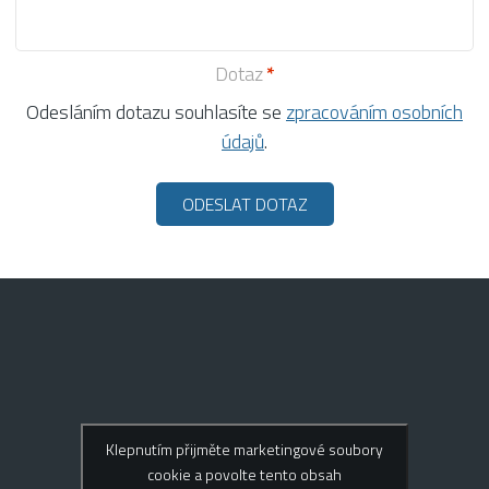
Dotaz
Odesláním dotazu souhlasíte se
zpracováním osobních
údajů
.
Klepnutím přijměte marketingové soubory
cookie a povolte tento obsah