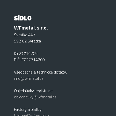
SÍDLO
WFmetal, s.r.o.
Svratka 447
592 02 Svratka
IČ: 27714209
DIČ: CZ27714209
Všeobecné a technické dotazy:
info@wfmetal.cz
Objednávky, registrace:
objednavky@wfmetal.cz
Faktury a platby:
faktury@wfmetal.cz