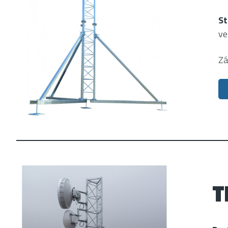
St
ve
Zá
T