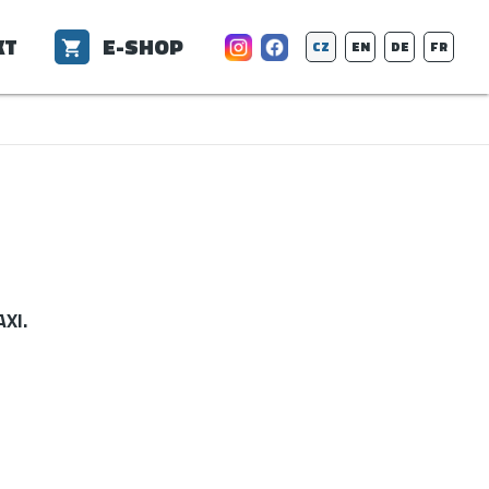
KT
E-SHOP
CZ
EN
DE
FR
AXI.