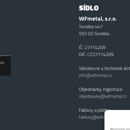
SÍDLO
WFmetal, s.r.o.
Svratka 447
592 02 Svratka
IČ: 27714209
DIČ: CZ27714209
ory
Všeobecné a technické dot
info@wfmetal.cz
Objednávky, registrace:
objednavky@wfmetal.cz
Faktury a platby:
faktury@wfmetal.cz
Abychom posk