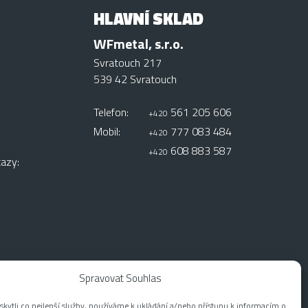
HLAVNÍ SKLAD
WFmetal, s.r.o.
Svratouch 217
539 42 Svratouch
Telefon:
561 205 606
+420
Mobil:
777 083 484
+420
608 883 587
+420
azy:
Spravovat Souhlas
ytli co nejlepší služby, používáme k ukládání a/nebo přístupu k informacím o