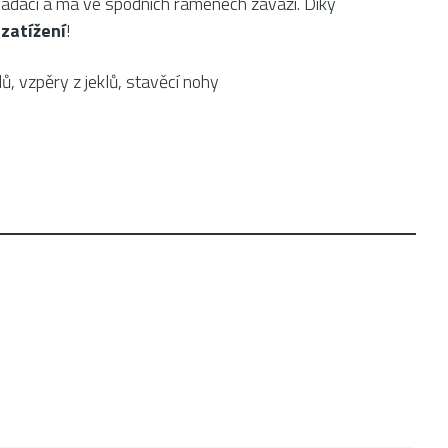
kládací a má ve spodních ramenech závaží. Díky
 zatížení
!
, vzpěry z jeklů, stavěcí nohy