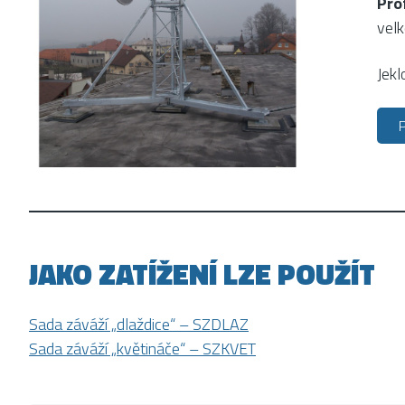
Pro
velk
Jekl
JAKO ZATÍŽENÍ LZE POUŽÍT
Sada záváží „dlaždice“ – SZDLAZ
Sada záváží „květináče“ – SZKVET