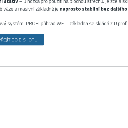
fi stativ
– 3 nožka pro použití na plochou střechu. Je zcela s
é váze a masivní základně je
naprosto stabilní bez dalšího
ový systém PROFI příhrad WF – základna se skládá z U profilů
PŘEJÍT DO E-SHOPU