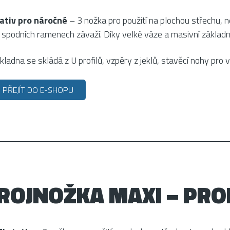
ativ pro náročné
– 3 nožka pro použití na plochou střechu, ne
 spodních ramenech závaží. Díky velké váze a masivní základn
kladna se skládá z U profilů, vzpěry z jeklů, stavěcí nohy pro 
PŘEJÍT DO E-SHOPU
ROJNOŽKA MAXI – PRO